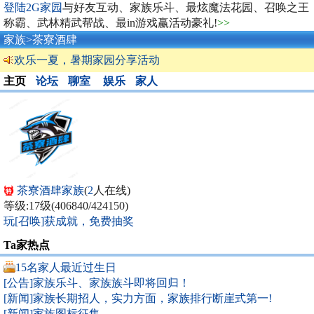
登陆2G家园
与好友互动、家族乐斗、最炫魔法花园、召唤之王
称霸、武林精武帮战、最in游戏赢活动豪礼!
>>
家族
>茶寮酒肆
欢乐一夏，暑期家园分享活动
主页
论坛
聊室
娱乐
家人
茶寮酒肆家族
(
2
人在线)
等级:17级(406840/424150)
玩[召唤]获成就，免费抽奖
Ta家热点
15名家人最近过生日
[公告]家族乐斗、家族族斗即将回归！
[新闻]家族长期招人，实力方面，家族排行断崖式第一!
[新闻]家族图标征集