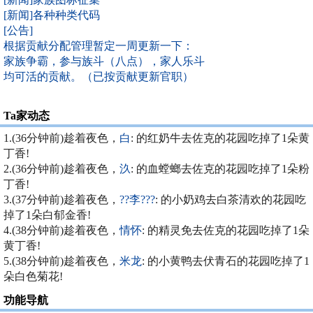
[新闻]各种种类代码
[公告]
根据贡献分配管理暂定一周更新一下：
家族争霸，参与族斗（八点），家人乐斗
均可活的贡献。（已按贡献更新官职）
Ta家动态
1.(36分钟前)趁着夜色，
白
: 的红奶牛去佐克的花园吃掉了1朵黄
丁香!
2.(36分钟前)趁着夜色，
汣
: 的血螳螂去佐克的花园吃掉了1朵粉
丁香!
3.(37分钟前)趁着夜色，
??李???
: 的小奶鸡去白茶清欢的花园吃
掉了1朵白郁金香!
4.(38分钟前)趁着夜色，
情怀
: 的精灵免去佐克的花园吃掉了1朵
黄丁香!
5.(38分钟前)趁着夜色，
米龙
: 的小黄鸭去伏青石的花园吃掉了1
朵白色菊花!
功能导航