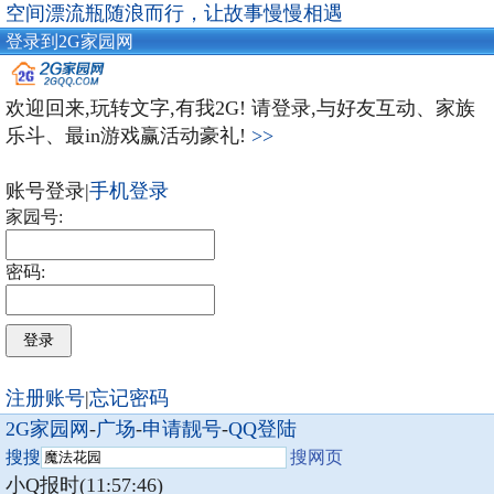
空间漂流瓶随浪而行，让故事慢慢相遇
登录到2G家园网
欢迎回来,玩转文字,有我2G! 请登录,与好友互动、家族
乐斗、最in游戏赢活动豪礼!
>>
账号登录|
手机登录
家园号:
密码:
注册账号
|
忘记密码
2G家园网
-
广场
-
申请靓号
-
QQ登陆
搜搜
搜网页
小Q报时(11:57:46)