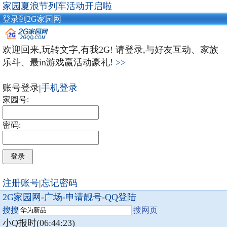
家园夏浪节列车活动开启啦
登录到2G家园网
欢迎回来,玩转文字,有我2G! 请登录,与好友互动、家族
乐斗、最in游戏赢活动豪礼!
>>
账号登录|
手机登录
家园号:
密码:
注册账号
|
忘记密码
2G家园网
-
广场
-
申请靓号
-
QQ登陆
搜搜
搜网页
小Q报时(06:44:23)