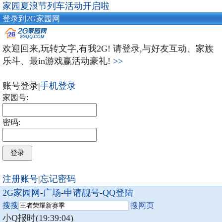
家园夏浪节列车活动开启啦
登录到2G家园网
欢迎回来,玩转文字,有我2G! 请登录,与好友互动、家族
乐斗、最in游戏赢活动豪礼!
>>
账号登录|
手机登录
家园号:
密码:
注册账号
|
忘记密码
2G家园网
-
广场
-
申请靓号
-
QQ登陆
搜搜
搜网页
小Q报时(19:39:04)