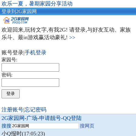
欢乐一夏，暑期家园分享活动
登录到2G家园网
欢迎回来,玩转文字,有我2G! 请登录,与好友互动、家族
乐斗、最in游戏赢活动豪礼!
>>
账号登录|
手机登录
家园号:
密码:
注册账号
|
忘记密码
2G家园网
-
广场
-
申请靓号
-
QQ登陆
搜搜
搜网页
小Q报时(17:05:23)