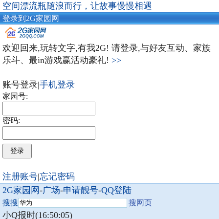
空间漂流瓶随浪而行，让故事慢慢相遇
登录到2G家园网
欢迎回来,玩转文字,有我2G! 请登录,与好友互动、家族
乐斗、最in游戏赢活动豪礼!
>>
账号登录|
手机登录
家园号:
密码:
注册账号
|
忘记密码
2G家园网
-
广场
-
申请靓号
-
QQ登陆
搜搜
搜网页
小Q报时(16:50:05)