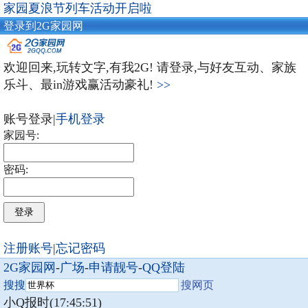
家园夏浪节列车活动开启啦
登录到2G家园网
欢迎回来,玩转文字,有我2G! 请登录,与好友互动、家族
乐斗、最in游戏赢活动豪礼!
>>
账号登录|
手机登录
家园号:
密码:
注册账号
|
忘记密码
2G家园网
-
广场
-
申请靓号
-
QQ登陆
搜搜
搜网页
小Q报时(17:45:51)